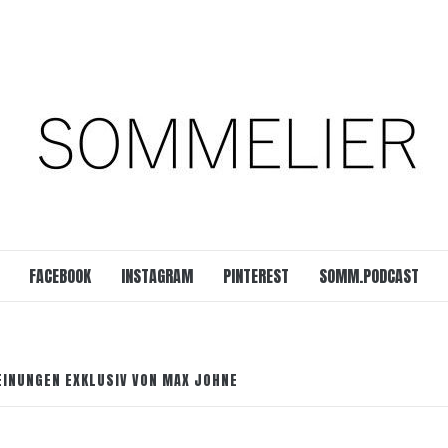
est
SOMM.Podcast
 UNSERER ZEIT
FACEBOOK
INSTAGRAM
PINTEREST
SOMM.PODCAST
MEINUNGEN EXKLUSIV VON MAX JOHNE