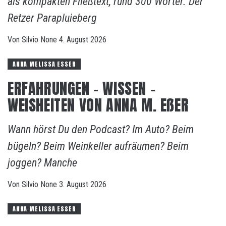
als kompakten Fließtext, rund 300 Wörter. Der
Retzer Parapluieberg
Von
Silvio
None
4. August 2026
ANNA MELISSA ESSER
ERFAHRUNGEN – WISSEN –
WEISHEITEN VON ANNA M. EẞER
Wann hörst Du den Podcast? Im Auto? Beim
bügeln? Beim Weinkeller aufräumen? Beim
joggen? Manche
Von
Silvio
None
3. August 2026
ANNA MELISSA ESSER