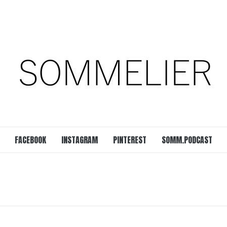
est
SOMM.Podcast
 UNSERER ZEIT
FACEBOOK
INSTAGRAM
PINTEREST
SOMM.PODCAST