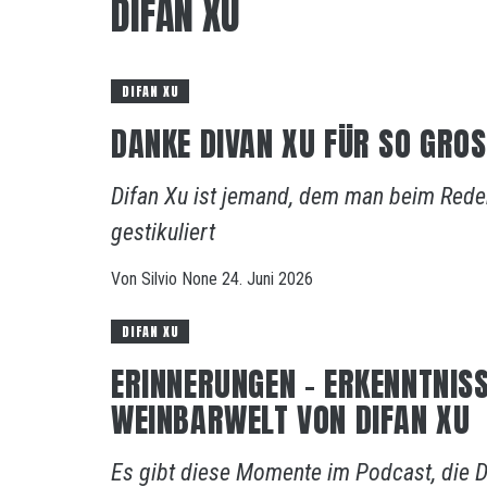
DIFAN XU
DIFAN XU
DANKE DIVAN XU FÜR SO GRO
Difan Xu ist jemand, dem man beim Reden
gestikuliert
Von
Silvio
None
24. Juni 2026
DIFAN XU
ERINNERUNGEN – ERKENNTNIS
WEINBARWELT VON DIFAN XU
Es gibt diese Momente im Podcast, die Di