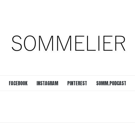
est
SOMM.Podcast
 UNSERER ZEIT
FACEBOOK
INSTAGRAM
PINTEREST
SOMM.PODCAST