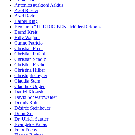
Antonios #asktoni Askitis
Axel Biesler
Axel Bode
Bärbel Ring
Benjamin "THE BIG BEN" Müller-Birkholz
Bernd Kreis
Billy Wagner
Carine Patricio
Christian Frens
Christian Pufahl
Christian Scholz
Christina Fischer
Christina Hilker
Christoph Geyler
Claudia Stern
Claudius Unger
Daniel Kiowski
David Schwarzwälder
Dennis Ruhl
Désirée Steinheuer
Difan Xu
Dr. Ulrich Sautter
Evangelos Pattas
Felix Fuchs