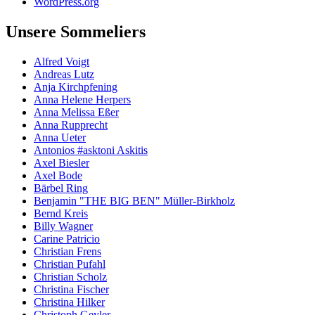
WordPress.org
Unsere Sommeliers
Alfred Voigt
Andreas Lutz
Anja Kirchpfening
Anna Helene Herpers
Anna Melissa Eßer
Anna Rupprecht
Anna Ueter
Antonios #asktoni Askitis
Axel Biesler
Axel Bode
Bärbel Ring
Benjamin "THE BIG BEN" Müller-Birkholz
Bernd Kreis
Billy Wagner
Carine Patricio
Christian Frens
Christian Pufahl
Christian Scholz
Christina Fischer
Christina Hilker
Christoph Geyler