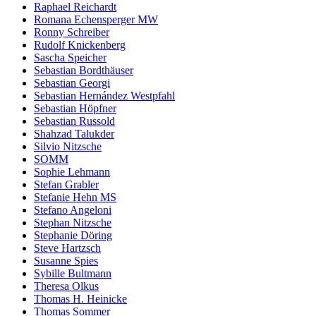
Raphael Reichardt
Romana Echensperger MW
Ronny Schreiber
Rudolf Knickenberg
Sascha Speicher
Sebastian Bordthäuser
Sebastian Georgi
Sebastian Hernández Westpfahl
Sebastian Höpfner
Sebastian Russold
Shahzad Talukder
Silvio Nitzsche
SOMM
Sophie Lehmann
Stefan Grabler
Stefanie Hehn MS
Stefano Angeloni
Stephan Nitzsche
Stephanie Döring
Steve Hartzsch
Susanne Spies
Sybille Bultmann
Theresa Olkus
Thomas H. Heinicke
Thomas Sommer