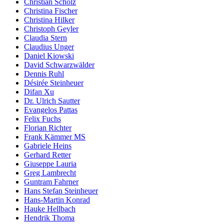
Christian Scholz
Christina Fischer
Christina Hilker
Christoph Geyler
Claudia Stern
Claudius Unger
Daniel Kiowski
David Schwarzwälder
Dennis Ruhl
Désirée Steinheuer
Difan Xu
Dr. Ulrich Sautter
Evangelos Pattas
Felix Fuchs
Florian Richter
Frank Kämmer MS
Gabriele Heins
Gerhard Retter
Giuseppe Lauria
Greg Lambrecht
Guntram Fahrner
Hans Stefan Steinheuer
Hans-Martin Konrad
Hauke Hellbach
Hendrik Thoma