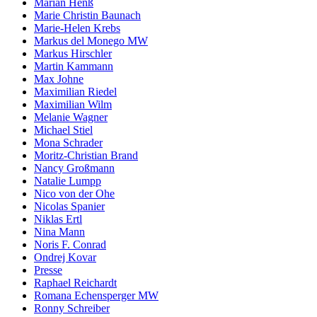
Marian Henß
Marie Christin Baunach
Marie-Helen Krebs
Markus del Monego MW
Markus Hirschler
Martin Kammann
Max Johne
Maximilian Riedel
Maximilian Wilm
Melanie Wagner
Michael Stiel
Mona Schrader
Moritz-Christian Brand
Nancy Großmann
Natalie Lumpp
Nico von der Ohe
Nicolas Spanier
Niklas Ertl
Nina Mann
Noris F. Conrad
Ondrej Kovar
Presse
Raphael Reichardt
Romana Echensperger MW
Ronny Schreiber