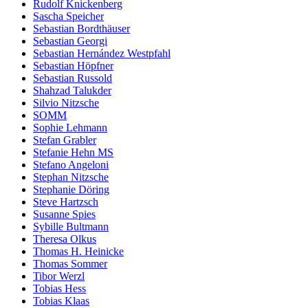
Rudolf Knickenberg
Sascha Speicher
Sebastian Bordthäuser
Sebastian Georgi
Sebastian Hernández Westpfahl
Sebastian Höpfner
Sebastian Russold
Shahzad Talukder
Silvio Nitzsche
SOMM
Sophie Lehmann
Stefan Grabler
Stefanie Hehn MS
Stefano Angeloni
Stephan Nitzsche
Stephanie Döring
Steve Hartzsch
Susanne Spies
Sybille Bultmann
Theresa Olkus
Thomas H. Heinicke
Thomas Sommer
Tibor Werzl
Tobias Hess
Tobias Klaas