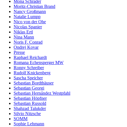
Mona Schrader
Moritz-Christian Brand
Nancy Großmann
Natalie Lumpp
Nico von der Ohe
Nicolas Spanier
Niklas Ertl
Nina Mann
Noris F. Conrad
Ondrej Kovar
Presse
Raphael Reichardt
Romana Echensperger MW
Ronny Schreiber
Rudolf Knickenberg
Sascha Speicher
Sebastian Bordthäuser
Sebastian Georgi
Sebastian Hernández Westpfahl
Sebastian Höpfner
Sebastian Russold
Shahzad Talukder
Silvio Nitzsche
SOMM
Sophie Lehmann