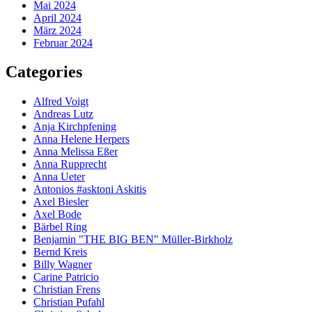
Mai 2024
April 2024
März 2024
Februar 2024
Categories
Alfred Voigt
Andreas Lutz
Anja Kirchpfening
Anna Helene Herpers
Anna Melissa Eßer
Anna Rupprecht
Anna Ueter
Antonios #asktoni Askitis
Axel Biesler
Axel Bode
Bärbel Ring
Benjamin "THE BIG BEN" Müller-Birkholz
Bernd Kreis
Billy Wagner
Carine Patricio
Christian Frens
Christian Pufahl