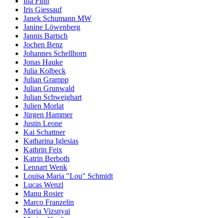
Ina Finn
Iris Giessauf
Janek Schumann MW
Janine Löwenberg
Jannis Bartsch
Jochen Benz
Johannes Schellhorn
Jonas Hauke
Julia Kolbeck
Julian Grampp
Julian Grunwald
Julian Schweighart
Julien Morlat
Jürgen Hammer
Justin Leone
Kai Schattner
Katharina Iglesias
Kathrin Feix
Katrin Berboth
Lennart Wenk
Louisa Maria "Lou" Schmidt
Lucas Wenzl
Manu Rosier
Marco Franzelin
Maria Vizsnyai