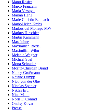
Manu Rosier
Marco Franzelin
Maria Vizsnyai
Marian Henß
Marie Christin Baunach
Marie-Helen Krebs
Markus del Monego MW
Markus Hirschler
Martin Kammann
Max Johne
Maximilian Riedel
Maximilian Wilm
Melanie Wagner
Michael Stiel
Mona Schrader
Moritz-Christian Brand
Nancy Großmann
Natalie Lumpp
Nico von der Ohe
Nicolas Spanier
Niklas Ertl
Nina Mann
Noris F. Conrad
Ondrej Kovar
Presse