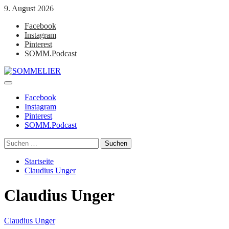
Zum
9. August 2026
Inhalt
Facebook
springen
Instagram
Pinterest
SOMM.Podcast
Primäres
SOMMELIER
Die interessantesten Weinkellner unserer Zeit
Menü
Facebook
Instagram
Pinterest
SOMM.Podcast
Suchen
nach:
Startseite
Claudius Unger
Claudius Unger
Claudius Unger