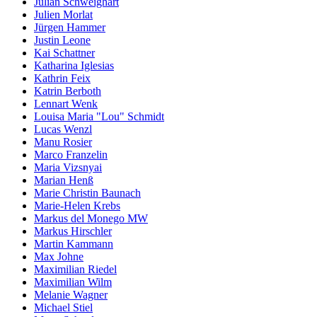
Julian Schweighart
Julien Morlat
Jürgen Hammer
Justin Leone
Kai Schattner
Katharina Iglesias
Kathrin Feix
Katrin Berboth
Lennart Wenk
Louisa Maria "Lou" Schmidt
Lucas Wenzl
Manu Rosier
Marco Franzelin
Maria Vizsnyai
Marian Henß
Marie Christin Baunach
Marie-Helen Krebs
Markus del Monego MW
Markus Hirschler
Martin Kammann
Max Johne
Maximilian Riedel
Maximilian Wilm
Melanie Wagner
Michael Stiel