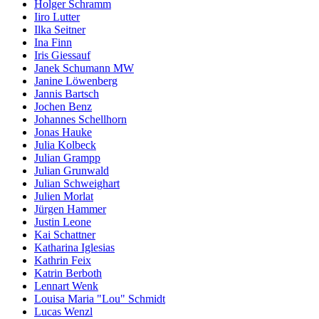
Holger Schramm
Iiro Lutter
Ilka Seitner
Ina Finn
Iris Giessauf
Janek Schumann MW
Janine Löwenberg
Jannis Bartsch
Jochen Benz
Johannes Schellhorn
Jonas Hauke
Julia Kolbeck
Julian Grampp
Julian Grunwald
Julian Schweighart
Julien Morlat
Jürgen Hammer
Justin Leone
Kai Schattner
Katharina Iglesias
Kathrin Feix
Katrin Berboth
Lennart Wenk
Louisa Maria "Lou" Schmidt
Lucas Wenzl