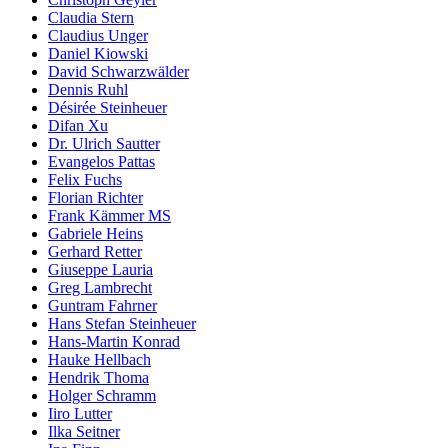
Claudia Stern
Claudius Unger
Daniel Kiowski
David Schwarzwälder
Dennis Ruhl
Désirée Steinheuer
Difan Xu
Dr. Ulrich Sautter
Evangelos Pattas
Felix Fuchs
Florian Richter
Frank Kämmer MS
Gabriele Heins
Gerhard Retter
Giuseppe Lauria
Greg Lambrecht
Guntram Fahrner
Hans Stefan Steinheuer
Hans-Martin Konrad
Hauke Hellbach
Hendrik Thoma
Holger Schramm
Iiro Lutter
Ilka Seitner