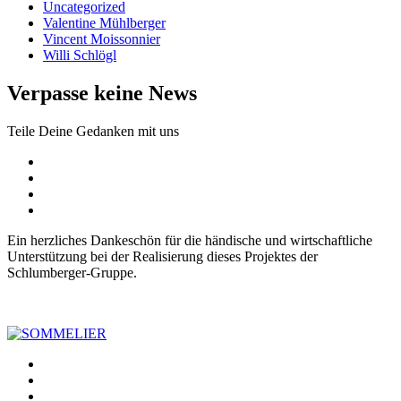
Uncategorized
Valentine Mühlberger
Vincent Moissonnier
Willi Schlögl
Verpasse keine News
Teile Deine Gedanken mit uns
Facebook
Instagram
Pinterest
SOMM.Podcast
Ein herzliches Dankeschön für die händische und wirtschaftliche
Unterstützung bei der Realisierung dieses Projektes der
Schlumberger-Gruppe.
Facebook
Die interessantesten Weinkellner unserer Zeit
SOMMELIER
Instagram
Pinterest