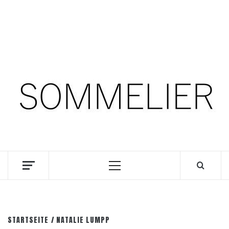
Zum
8. August 2026
Inhalt
springen
Facebook
Instagram
Pinterest
SOMM.Podcast
DIE INTERESSANTESTEN WEINKELLNER UNSERER
ZEIT
Primäres
Menü
STARTSEITE
NATALIE LUMPP