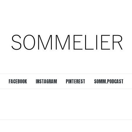
est
SOMM.Podcast
 UNSERER ZEIT
FACEBOOK
INSTAGRAM
PINTEREST
SOMM.PODCAST