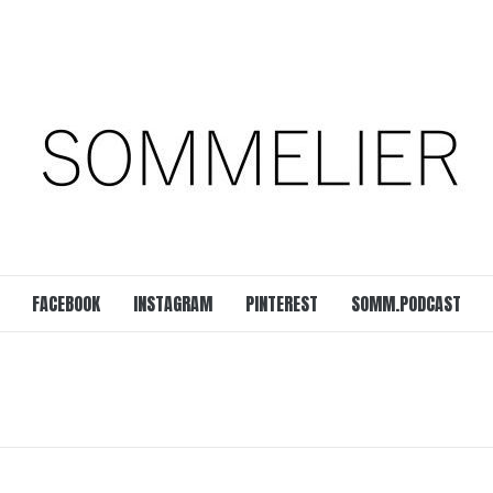
est
SOMM.Podcast
 UNSERER ZEIT
FACEBOOK
INSTAGRAM
PINTEREST
SOMM.PODCAST