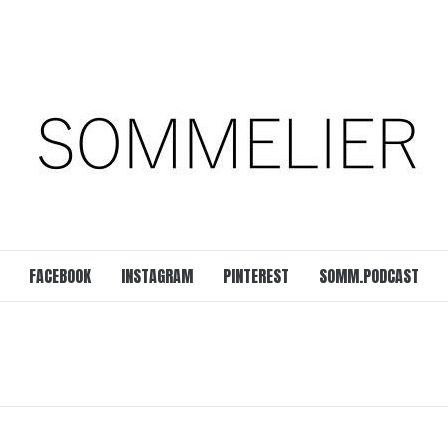
est
SOMM.Podcast
 UNSERER ZEIT
FACEBOOK
INSTAGRAM
PINTEREST
SOMM.PODCAST