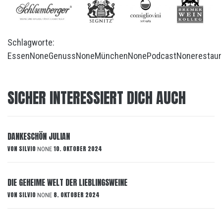
Schlagworte:
Essen
None
Genuss
None
München
None
Podcast
None
restaur
SICHER INTERESSIERT DICH AUCH
DANKESCHÖN JULIAN
VON
SILVIO
10. OKTOBER 2024
NONE
DIE GEHEIME WELT DER LIEBLINGSWEINE
VON
SILVIO
8. OKTOBER 2024
NONE