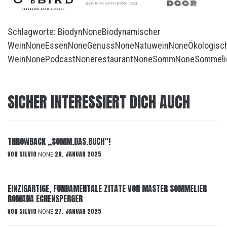
Schlagworte:
Biodyn
None
Biodynamischer
Wein
None
Essen
None
Genuss
None
Natuwein
None
Ökologisc
Wein
None
Podcast
None
restaurant
None
Somm
None
Sommeli
SICHER INTERESSIERT DICH AUCH
THROWBACK „SOMM.DAS.BUCH“!
VON
SILVIO
28. JANUAR 2025
NONE
EINZIGARTIGE, FUNDAMENTALE ZITATE VON MASTER SOMMELIER
ROMANA ECHENSPERGER
VON
SILVIO
27. JANUAR 2025
NONE