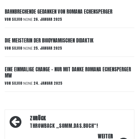
BAHNBRECHENDE GEDANKEN VON ROMANA ECHENSPERGER
VON
SILVIO
26. JANUAR 2025
NONE
DIE MEISTERIN DER BIODYNAMISCHEN DIDAKTIK
VON
SILVIO
25. JANUAR 2025
NONE
EINE EINMALIGE CHANGE – NUR MIT DANKE ROMANA ECHENSPERGER
MW
VON
SILVIO
24. JANUAR 2025
NONE
Beitragsnavigation
ZURÜCK
THROWBACK „SOMM.DAS.BUCH“!
WEITER