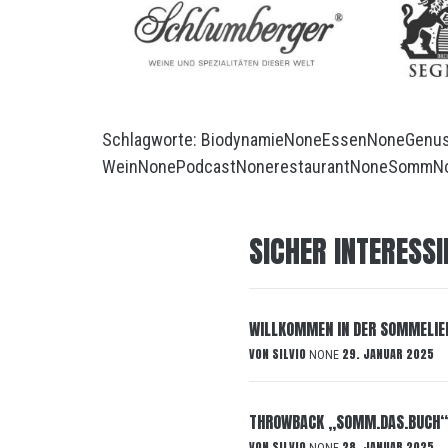
Schlagworte:
Biodynamie
None
Essen
None
Genu
Wein
None
Podcast
None
restaurant
None
Somm
N
SICHER INTERESSI
WILLKOMMEN IN DER SOMMELIE
VON
SILVIO
29. JANUAR 2025
NONE
THROWBACK „SOMM.DAS.BUCH“
VON
SILVIO
28. JANUAR 2025
NONE