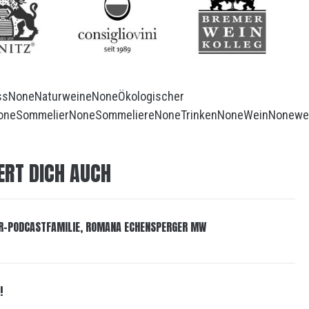
ss
None
Naturweine
None
Ökologischer
one
Sommelier
None
Sommeliere
None
Trinken
None
Wein
None
we
ERT DICH AUCH
R-PODCASTFAMILIE, ROMANA ECHENSPERGER MW
!