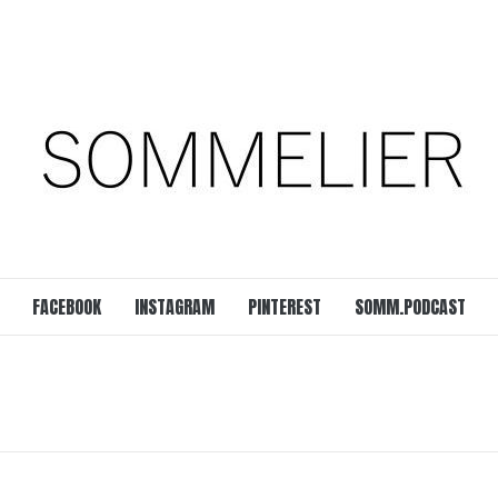
est
SOMM.Podcast
 UNSERER ZEIT
FACEBOOK
INSTAGRAM
PINTEREST
SOMM.PODCAST