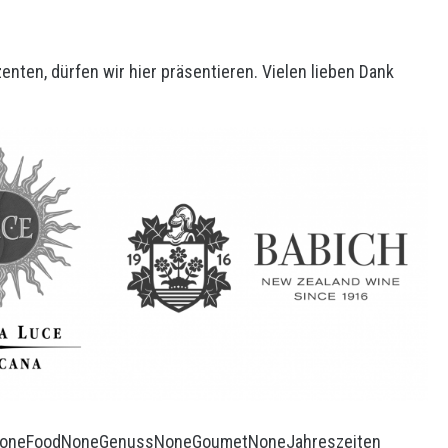
nten, dürfen wir hier präsentieren. Vielen lieben Dank
one
Food
None
Genuss
None
Goumet
None
Jahreszeiten