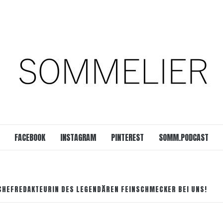
est
SOMM.Podcast
 UNSERER ZEIT
FACEBOOK
INSTAGRAM
PINTEREST
SOMM.PODCAST
 CHEFREDAKTEURIN DES LEGENDÄREN FEINSCHMECKER BEI UNS!