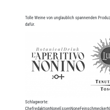
Tolle Weine von unglaublich spannenden Produze
dafür.
Schlagworte:
Chefredaktion
None
Essen
None
Feinschmecker
N