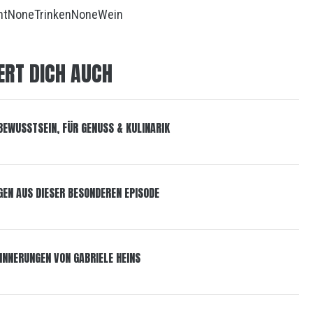
nt
None
Trinken
None
Wein
ERT DICH AUCH
 BEWUSSTSEIN, FÜR GENUSS & KULINARIK
GEN AUS DIESER BESONDEREN EPISODE
INNERUNGEN VON GABRIELE HEINS