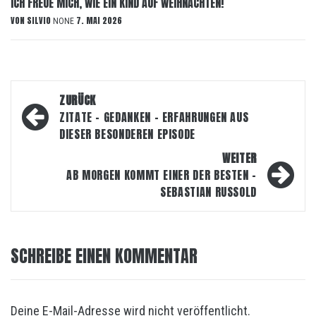
ICH FREUE MICH, WIE EIN KIND AUF WEIHNACHTEN!
VON
SILVIO
7. MAI 2026
NONE
Beitragsnavigation
ZURÜCK
ZITATE – GEDANKEN – ERFAHRUNGEN AUS
DIESER BESONDEREN EPISODE
WEITER
AB MORGEN KOMMT EINER DER BESTEN –
SEBASTIAN RUSSOLD
SCHREIBE EINEN KOMMENTAR
Deine E-Mail-Adresse wird nicht veröffentlicht.