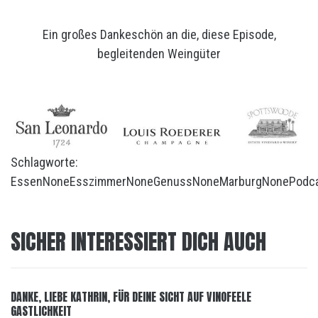
Ein großes Dankeschön an die, diese Episode,
begleitenden Weingüter
Schlagworte:
Essen
None
Esszimmer
None
Genuss
None
Marburg
None
Podc
SICHER INTERESSIERT DICH AUCH
DANKE, LIEBE KATHRIN, FÜR DEINE SICHT AUF VINOFEELE
GASTLICHKEIT