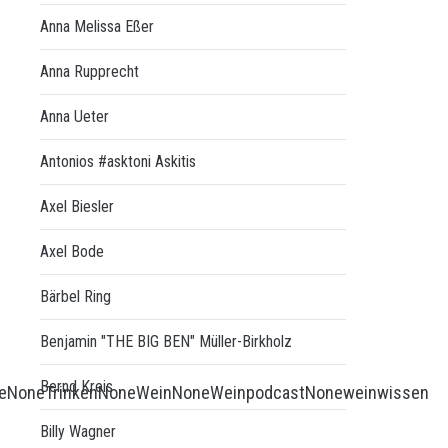
Anna Melissa Eßer
Anna Rupprecht
Anna Ueter
Antonios #asktoni Askitis
Axel Biesler
Axel Bode
Bärbel Ring
Benjamin "THE BIG BEN" Müller-Birkholz
Bernd Kreis
e
None
Trinken
None
Wein
None
Weinpodcast
None
weinwissen
Billy Wagner