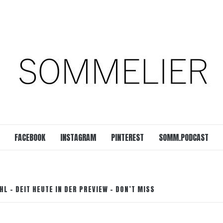
est
SOMM.Podcast
 UNSERER ZEIT
FACEBOOK
INSTAGRAM
PINTEREST
SOMM.PODCAST
HL – DEIT HEUTE IN DER PREVIEW – DON’T MISS