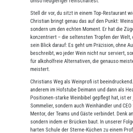
umso neugieriger reinschaltest.
Stell dir vor, du sitzt in einem Top-Restaurant
Christian bringt genau das auf den Punkt: Wein
sondern um den echten Moment. Er hat die Zügel 
konzentriert – die seltensten Tropfen der Welt, 
sein Blick darauf: Es geht um Präzision, ohne Au
beschreibt, wo jeder Wein nicht nur serviert, s
für alkoholfreie Alternativen, die genauso meist
meistert.
Christians Weg als Weinprofi ist beeindruckend
anderem im Hofstube Deimann und dann als Head
Positionen-starke Weinbibel gepflegt hat, ist er
Sommelier, sondern auch Weinhändler und CEO vo
Mentor, der Teams und Gäste verbindet. Denk an
sondern indem er Brücken baut. In unserer Folge
harten Schule der Sterne-Küchen zu einem Profi,