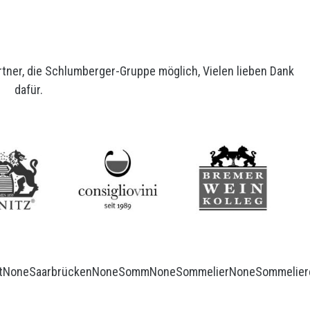
rtner, die Schlumberger-Gruppe möglich, Vielen lieben Dank
dafür.
t
None
Saarbrücken
None
Somm
None
Sommelier
None
Sommelier