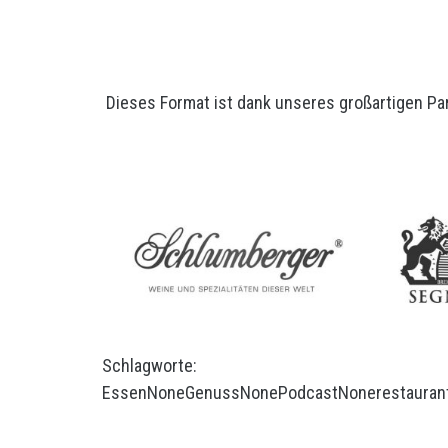
Dieses Format ist dank unseres großartigen Pa
Schlagworte:
Essen
None
Genuss
None
Podcast
None
restauran