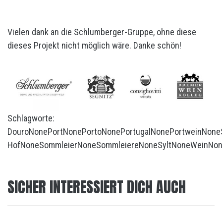
Vielen dank an die Schlumberger-Gruppe, ohne diese
dieses Projekt nicht möglich wäre. Danke schön!
Schlagworte:
Douro
None
Port
None
Porto
None
Portugal
None
Portwein
None
Hof
None
Sommleier
None
Sommleiere
None
Sylt
None
Wein
No
SICHER INTERESSIERT DICH AUCH