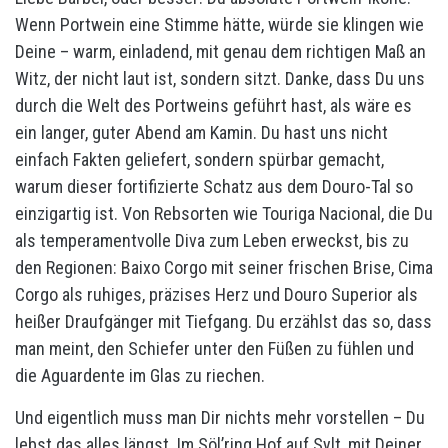
Wenn Portwein eine Stimme hätte, würde sie klingen wie
Deine – warm, einladend, mit genau dem richtigen Maß an
Witz, der nicht laut ist, sondern sitzt. Danke, dass Du uns
durch die Welt des Portweins geführt hast, als wäre es
ein langer, guter Abend am Kamin. Du hast uns nicht
einfach Fakten geliefert, sondern spürbar gemacht,
warum dieser fortifizierte Schatz aus dem Douro-Tal so
einzigartig ist. Von Rebsorten wie Touriga Nacional, die Du
als temperamentvolle Diva zum Leben erweckst, bis zu
den Regionen: Baixo Corgo mit seiner frischen Brise, Cima
Corgo als ruhiges, präzises Herz und Douro Superior als
heißer Draufgänger mit Tiefgang. Du erzählst das so, dass
man meint, den Schiefer unter den Füßen zu fühlen und
die Aguardente im Glas zu riechen.
Und eigentlich muss man Dir nichts mehr vorstellen – Du
lebst das alles längst. Im Söl’ring Hof auf Sylt, mit Deiner