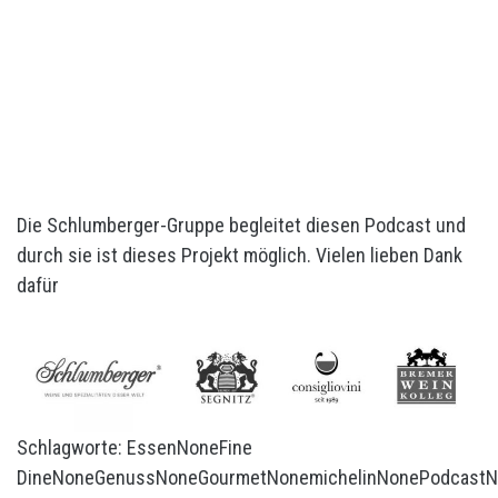
Die Schlumberger-Gruppe begleitet diesen Podcast und
durch sie ist dieses Projekt möglich. Vielen lieben Dank
dafür
Schlagworte:
Essen
None
Fine
Dine
None
Genuss
None
Gourmet
None
michelin
None
Podcast
N