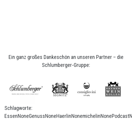
Ein ganz großes Dankeschön an unseren Partner – die
Schlumberger-Gruppe:
Schlagworte:
Essen
None
Genuss
None
Haerlin
None
michelin
None
Podcast