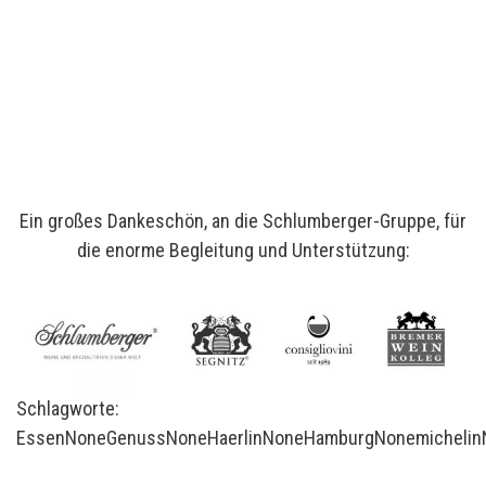
Ein großes Dankeschön, an die Schlumberger-Gruppe, für
die enorme Begleitung und Unterstützung:
Schlagworte:
Essen
None
Genuss
None
Haerlin
None
Hamburg
None
michelin