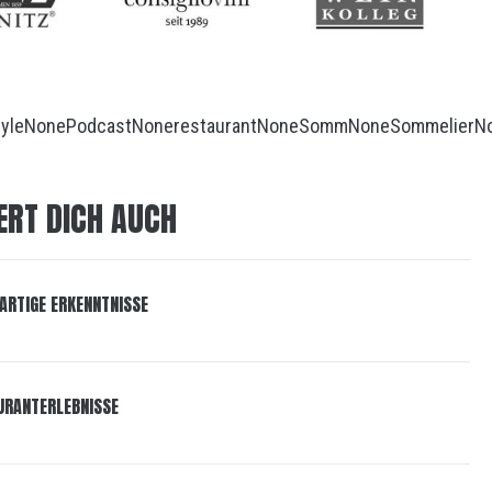
tyle
None
Podcast
None
restaurant
None
Somm
None
Sommelier
N
ERT DICH AUCH
GARTIGE ERKENNTNISSE
URANTERLEBNISSE