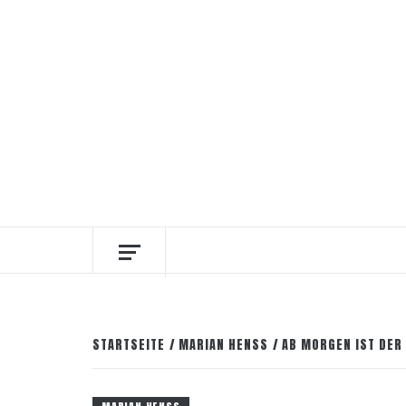
Zum
8. August 2026
Facebook
Instagram
Pinter
Inhalt
springen
DIE INTERESSANTESTEN WEINKELLNER
STARTSEITE
MARIAN HENSS
AB MORGEN IST DER