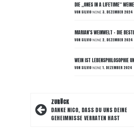
DIE „ONES IN A LIFETIME“ WEIN
VON
SILVIO
3. DEZEMBER 2024
NONE
MARIAN’S WEINWELT – DIE BEST
VON
SILVIO
2. DEZEMBER 2024
NONE
WEIN IST LEBENSPHILOSOPHIE UN
VON
SILVIO
1. DEZEMBER 2024
NONE
Beitragsnavigation
ZURÜCK
DANKE NICO, DASS DU UNS DEINE
GEHEIMNISSE VERRATEN HAST