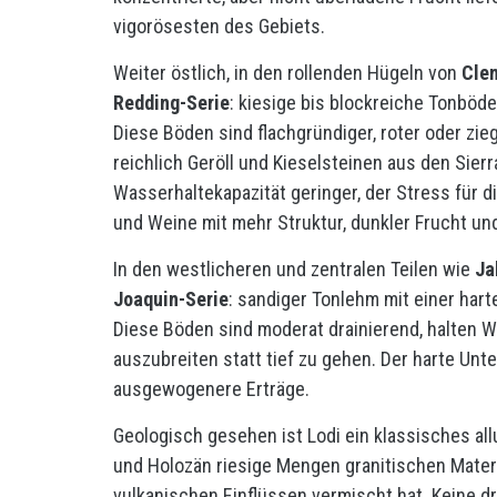
vigorösesten des Gebiets.
Weiter östlich, in den rollenden Hügeln von
Clem
Redding-Serie
: kiesige bis blockreiche Tonböd
Diese Böden sind flachgründiger, roter oder zi
reichlich Geröll und Kieselsteinen aus den Sierr
Wasserhaltekapazität geringer, der Stress für d
und Weine mit mehr Struktur, dunkler Frucht und
In den westlicheren und zentralen Teilen wie
Ja
Joaquin-Serie
: sandiger Tonlehm mit einer har
Diese Böden sind moderat drainierend, halten W
auszubreiten statt tief zu gehen. Der harte Unte
ausgewogenere Erträge.
Geologisch gesehen ist Lodi ein klassisches all
und Holozän riesige Mengen granitischen Materi
vulkanischen Einflüssen vermischt hat. Keine 