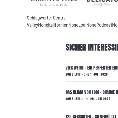
Schlagworte:
Central
Valley
None
Kalifornien
None
Lodi
None
Podcast
No
SICHER INTERESSI
VIER WEINE – EIN PERFEKTER EIN
VON
SILVIO
1. JULI 2026
NONE
DAS KLIMA VON LODI – CHANCE U
VON
SILVIO
29. JUNI 2026
NONE
125 REBSORTEN – SO VERRÜCKT 