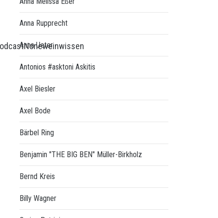
Anna Melissa Eßer
Anna Rupprecht
Anna Ueter
odcast
None
weinwissen
Antonios #asktoni Askitis
Axel Biesler
Axel Bode
Bärbel Ring
Benjamin "THE BIG BEN" Müller-Birkholz
Bernd Kreis
Billy Wagner