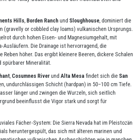
ents Hills
,
Borden Ranch
und
Sloughhouse
, dominiert die
en (gravelly or cobbled clay loams) vulkanischen Ursprungs.
egelrot durch hohen Eisen- und Magnesiumgehalt, mit
a-Ausläufern. Die Drainage ist hervorragend, die
ie Reben höher. Das ergibt kleinere Beeren, dickere Schalen
 spürbarer Mineralität.
hant
,
Cosumnes River
und
Alta Mesa
findet sich die
San
ten, undurchlässigen Schicht (hardpan) in 50–100 cm Tiefe.
asser länger und zwingen die Wurzeln, sich seitlich
rgrund beeinflusst die Vigor stark und sorgt für
uviales Fächer-System: Die Sierra Nevada hat im Pleistozän
als heruntergespült, das sich mit älteren marinen und
dramatischen vulkanischen Ascheschichten wie in manchen