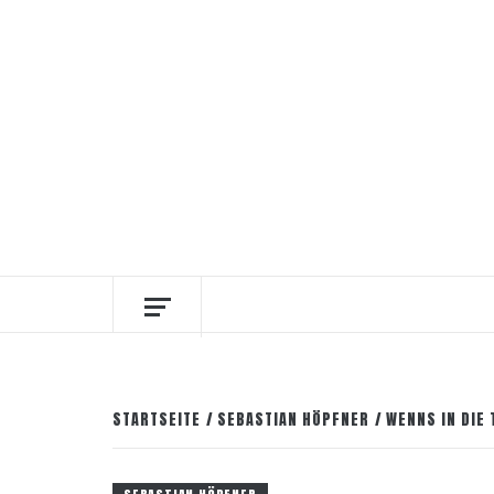
Zum
6. August 2026
Facebook
Instagram
Pinter
Inhalt
springen
DIE INTERESSANTESTEN WEINKELLNER
STARTSEITE
SEBASTIAN HÖPFNER
WENNS IN DIE 