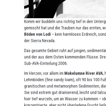
Komm wir buddeln uns richtig tief in den Unterg
gemischt hat und die Trauben nur das ernten, w
Böden von Lodi
– kein harmloses Erdreich, sond
der Sierra Nevada.
Das gesamte Gebiet ruht auf jungen, sedimentä
und der aus dem Osten kommenden Flüsse. Drei d
Sub-AVA-Einteilung 2006.
Im Herzen, vor allem im
Mokelumne River AVA
,
Lehmböden (fine sandy loam), oft 90 bis 100 F
granitischen und metamorphen Sedimenten, die
Sie sind extrem gut drainierend, leicht und tal
hier tief wurzeln, um an Wasser zu kommen – ide
konzentrierte, aber nicht überladene Frucht lie