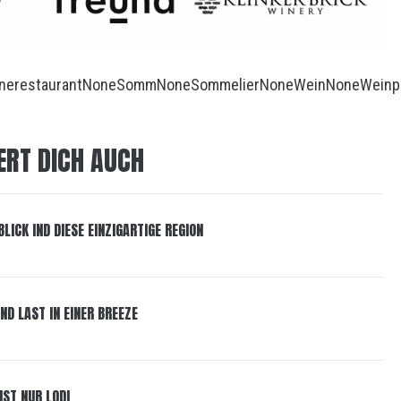
ne
restaurant
None
Somm
None
Sommelier
None
Wein
None
Weinp
ERT DICH AUCH
BLICK IND DIESE EINZIGARTIGE REGION
ND LAST IN EINER BREEZE
IST NUR LODI