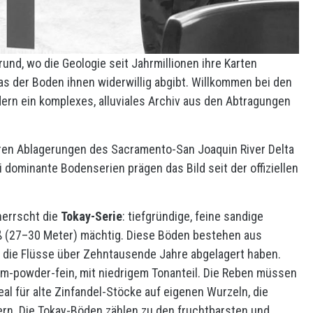
rund, wo die Geologie seit Jahrmillionen ihre Karten
as der Boden ihnen widerwillig abgibt. Willkommen bei den
ern ein komplexes, alluviales Archiv aus den Abtragungen
ren Ablagerungen des Sacramento-San Joaquin River Delta
ominante Bodenserien prägen das Bild seit der offiziellen
 herrscht die
Tokay-Serie
: tiefgründige, feine sandige
uß (27–30 Meter) mächtig. Diese Böden bestehen aus
 die Flüsse über Zehntausende Jahre abgelagert haben.
cum-powder-fein, mit niedrigem Tonanteil. Die Reben müssen
al für alte Zinfandel-Stöcke auf eigenen Wurzeln, die
fern. Die Tokay-Böden zählen zu den fruchtbarsten und