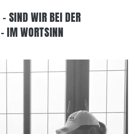
 – SIND WIR BEI DER
 – IM WORTSINN