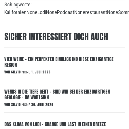
Schlagworte:
Kalifornien
None
Lodi
None
Podcast
None
restaurant
None
Somm
SICHER INTERESSIERT DICH AUCH
VIER WEINE – EIN PERFEKTER EINBLICK IND DIESE EINZIGARTIGE
REGION
VON
SILVIO
1. JULI 2026
NONE
WENNS IN DIE TIEFE GEHT – SIND WIR BEI DER EINZIGARTIGEN
GEOLOGIE – IM WORTSINN
VON
SILVIO
30. JUNI 2026
NONE
DAS KLIMA VON LODI – CHANCE UND LAST IN EINER BREEZE