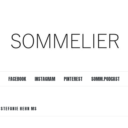
est
SOMM.Podcast
 UNSERER ZEIT
FACEBOOK
INSTAGRAM
PINTEREST
SOMM.PODCAST
 STEFANIE HEHN MS