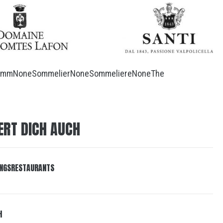
omm
None
Sommelier
None
Sommeliere
None
The
ERT DICH AUCH
LINGSRESTAURANTS
H