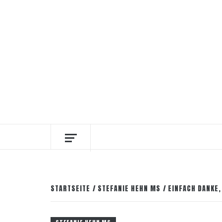
Zum
7. August 2026
Facebook
Instagram
Pinter
Inhalt
springen
DIE INTERESSANTESTEN WEINKELLNER
STARTSEITE
STEFANIE HEHN MS
EINFACH DANKE,