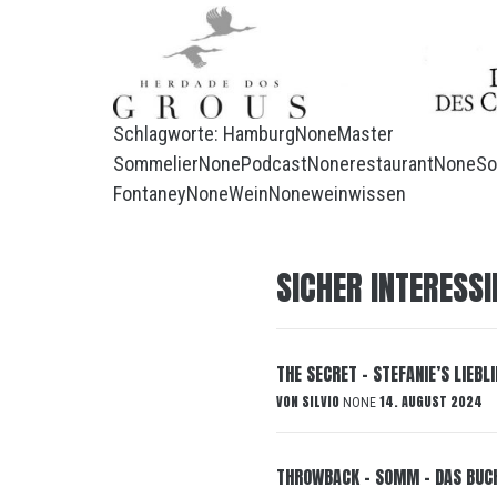
Schlagworte:
Hamburg
None
Master
Sommelier
None
Podcast
None
restaurant
None
S
Fontaney
None
Wein
None
weinwissen
SICHER INTERESSI
THE SECRET – STEFANIE’S LIEB
VON
SILVIO
14. AUGUST 2024
NONE
THROWBACK – SOMM – DAS BUC