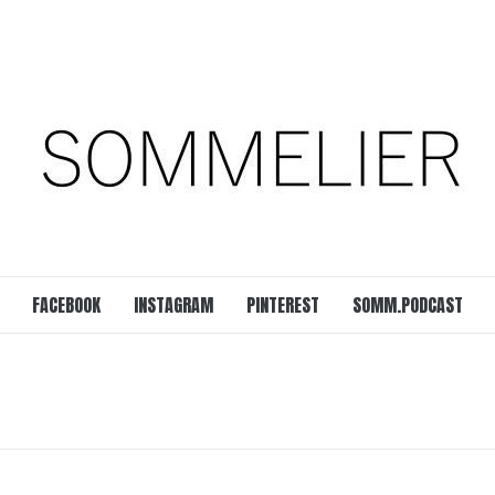
est
SOMM.Podcast
 UNSERER ZEIT
FACEBOOK
INSTAGRAM
PINTEREST
SOMM.PODCAST