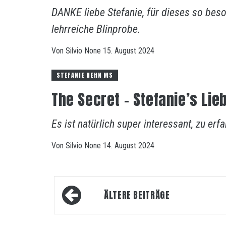
DANKE liebe Stefanie, für dieses so bes
lehrreiche Blinprobe.
Von
Silvio
None
15. August 2024
STEFANIE HEHN MS
The Secret – Stefanie’s Li
Es ist natürlich super interessant, zu erf
Von
Silvio
None
14. August 2024
Beitragsnavigation
ÄLTERE BEITRÄGE