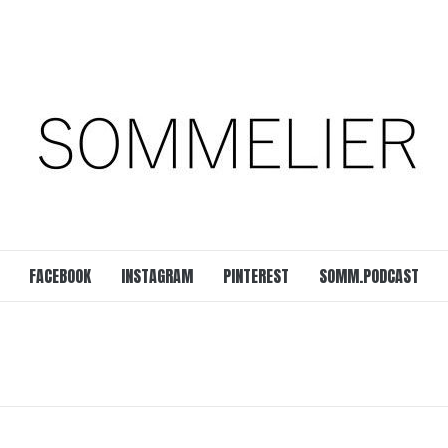
est
SOMM.Podcast
 UNSERER ZEIT
FACEBOOK
INSTAGRAM
PINTEREST
SOMM.PODCAST