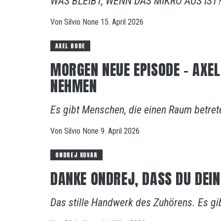
WAS BLEIBT, WENN DAS MIKRO AUS IST? 
Von
Silvio
None
15. April 2026
AXEL BODE
MORGEN NEUE EPISODE – AXEL 
NEHMEN
Es gibt Menschen, die einen Raum betret
Von
Silvio
None
9. April 2026
ONDREJ KOVAR
DANKE ONDREJ, DASS DU DEIN
Das stille Handwerk des Zuhörens. Es gib