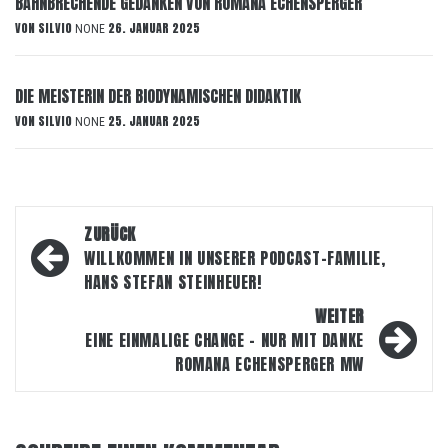
BAHNBRECHENDE GEDANKEN VON ROMANA ECHENSPERGER
VON
SILVIO
26. JANUAR 2025
NONE
DIE MEISTERIN DER BIODYNAMISCHEN DIDAKTIK
VON
SILVIO
25. JANUAR 2025
NONE
Beitragsnavigation
ZURÜCK
WILLKOMMEN IN UNSERER PODCAST-FAMILIE,
HANS STEFAN STEINHEUER!
WEITER
EINE EINMALIGE CHANGE – NUR MIT DANKE
ROMANA ECHENSPERGER MW