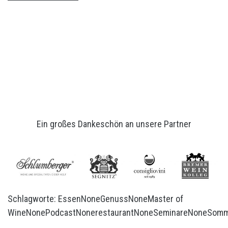
Ein großes Dankeschön an unsere Partner
Schlagworte:
Essen
None
Genuss
None
Master of
Wine
None
Podcast
None
restaurant
None
Seminare
None
Somm