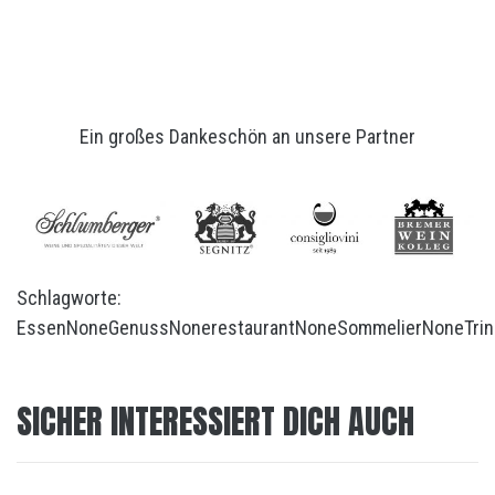
Ein großes Dankeschön an unsere Partner
Schlagworte:
Essen
None
Genuss
None
restaurant
None
Sommelier
None
Tri
SICHER INTERESSIERT DICH AUCH