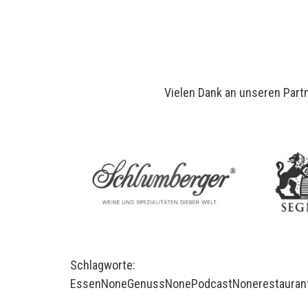
Vielen Dank an unseren Partn
Schlagworte:
Essen
None
Genuss
None
Podcast
None
restauran