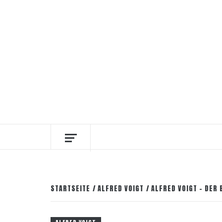
Zum
8. August 2026
Facebook
Instagram
Pinter
Inhalt
springen
DIE INTERESSANTESTEN WEINKELLNER
STARTSEITE
ALFRED VOIGT
ALFRED VOIGT – DER