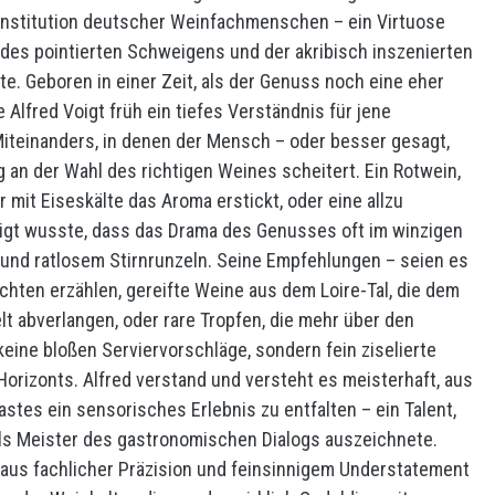
 Institution deutscher Weinfachmenschen – ein Virtuose
 des pointierten Schweigens und der akribisch inszenierten
e. Geboren in einer Zeit, als der Genuss noch eine eher
e Alfred Voigt früh ein tiefes Verständnis für jene
iteinanders, in denen der Mensch – oder besser gesagt,
an der Wahl des richtigen Weines scheitert. Ein Rotwein,
 mit Eiseskälte das Aroma erstickt, oder eine allzu
oigt wusste, dass das Drama des Genusses oft im winzigen
 und ratlosem Stirnrunzeln. Seine Empfehlungen – seien es
chten erzählen, gereifte Weine aus dem Loire-Tal, die dem
 abverlangen, oder rare Tropfen, die mehr über den
eine bloßen Serviervorschläge, sondern fein ziselierte
Horizonts. Alfred verstand und versteht es meisterhaft, aus
stes ein sensorisches Erlebnis zu entfalten – ein Talent,
als Meister des gastronomischen Dialogs auszeichnete.
aus fachlicher Präzision und feinsinnigem Understatement