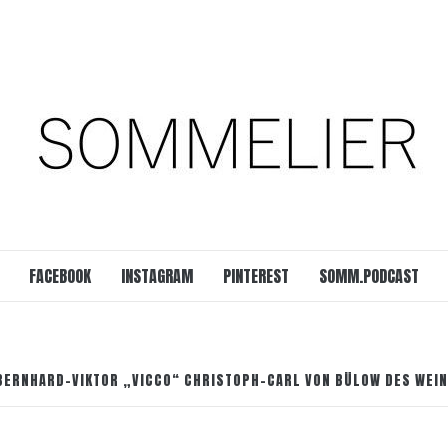
est
SOMM.Podcast
 UNSERER ZEIT
FACEBOOK
INSTAGRAM
PINTEREST
SOMM.PODCAST
 BERNHARD-VIKTOR „VICCO“ CHRISTOPH-CARL VON BÜLOW DES WEI