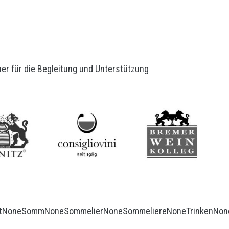
er für die Begleitung und Unterstützung
t
None
Somm
None
Sommelier
None
Sommeliere
None
Trinken
Non