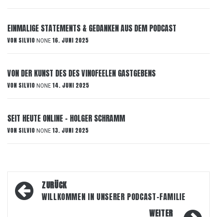
EINMALIGE STATEMENTS & GEDANKEN AUS DEM PODCAST
VON
SILVIO
16. JUNI 2025
NONE
VON DER KUNST DES DES VINOFEELEN GASTGEBENS
VON
SILVIO
14. JUNI 2025
NONE
SEIT HEUTE ONLINE – HOLGER SCHRAMM
VON
SILVIO
13. JUNI 2025
NONE
Beitragsnavigation
ZURÜCK
WILLKOMMEN IN UNSERER PODCAST-FAMILIE
WEITER