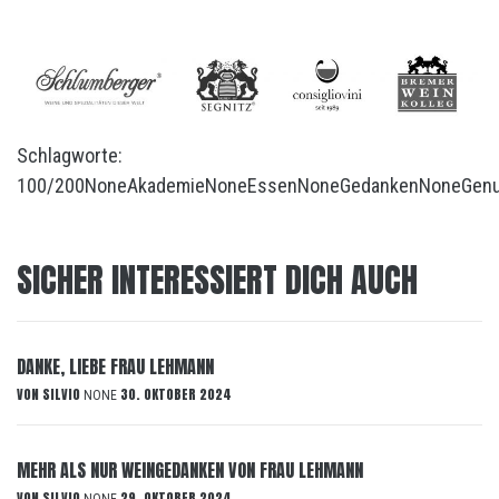
Schlagworte:
100/200
None
Akademie
None
Essen
None
Gedanken
None
Gen
SICHER INTERESSIERT DICH AUCH
DANKE, LIEBE FRAU LEHMANN
VON
SILVIO
30. OKTOBER 2024
NONE
MEHR ALS NUR WEINGEDANKEN VON FRAU LEHMANN
VON
SILVIO
29. OKTOBER 2024