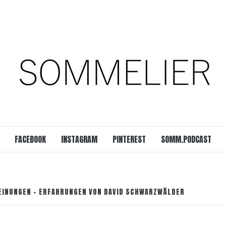
est
SOMM.Podcast
 UNSERER ZEIT
FACEBOOK
INSTAGRAM
PINTEREST
SOMM.PODCAST
MEINUNGEN – ERFAHRUNGEN VON DAVID SCHWARZWÄLDER