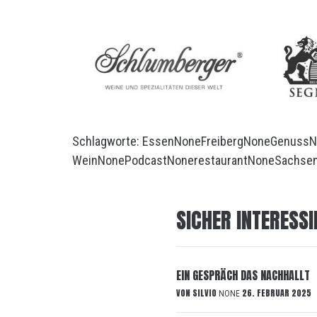
Schlagworte:
Essen
None
Freiberg
None
Genuss
N
Wein
None
Podcast
None
restaurant
None
Sachse
SICHER INTERESSI
EIN GESPRÄCH DAS NACHHALLT
VON
SILVIO
26. FEBRUAR 2025
NONE