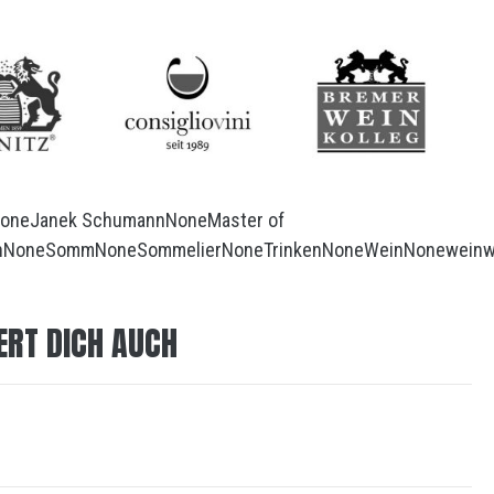
one
Janek Schumann
None
Master of
n
None
Somm
None
Sommelier
None
Trinken
None
Wein
None
weinw
ERT DICH AUCH