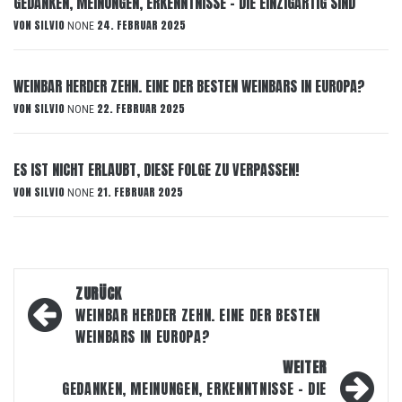
GEDANKEN, MEINUNGEN, ERKENNTNISSE – DIE EINZIGARTIG SIND
VON
SILVIO
24. FEBRUAR 2025
NONE
WEINBAR HERDER ZEHN. EINE DER BESTEN WEINBARS IN EUROPA?
VON
SILVIO
22. FEBRUAR 2025
NONE
ES IST NICHT ERLAUBT, DIESE FOLGE ZU VERPASSEN!
VON
SILVIO
21. FEBRUAR 2025
NONE
Beitragsnavigation
ZURÜCK
WEINBAR HERDER ZEHN. EINE DER BESTEN
WEINBARS IN EUROPA?
WEITER
GEDANKEN, MEINUNGEN, ERKENNTNISSE – DIE