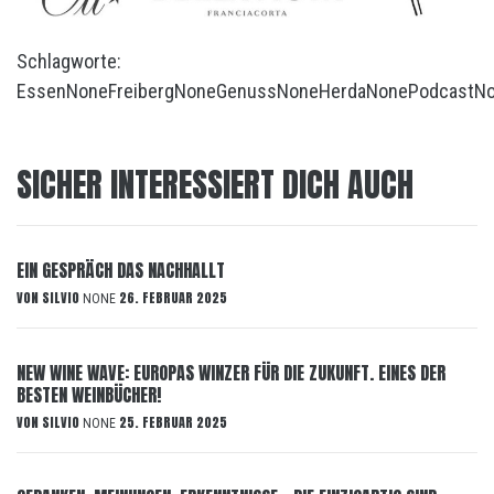
Schlagworte:
Essen
None
Freiberg
None
Genuss
None
Herda
None
Podcast
N
SICHER INTERESSIERT DICH AUCH
EIN GESPRÄCH DAS NACHHALLT
VON
SILVIO
26. FEBRUAR 2025
NONE
NEW WINE WAVE: EUROPAS WINZER FÜR DIE ZUKUNFT. EINES DER
BESTEN WEINBÜCHER!
VON
SILVIO
25. FEBRUAR 2025
NONE