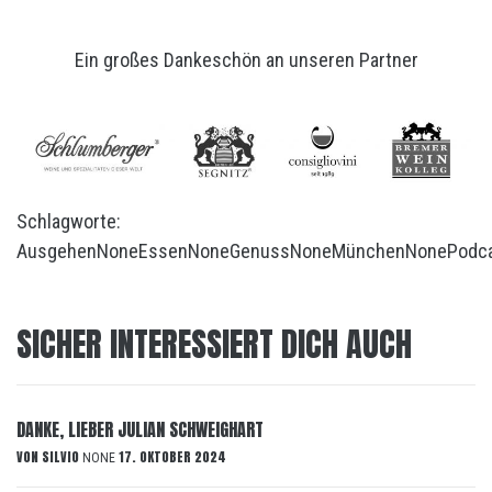
Ein großes Dankeschön an unseren Partner
Schlagworte:
Ausgehen
None
Essen
None
Genuss
None
München
None
Podc
SICHER INTERESSIERT DICH AUCH
DANKE, LIEBER JULIAN SCHWEIGHART
VON
SILVIO
17. OKTOBER 2024
NONE