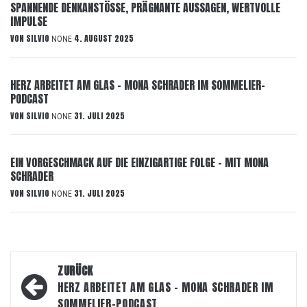
SPANNENDE DENKANSTÖSSE, PRÄGNANTE AUSSAGEN, WERTVOLLE
IMPULSE
VON
SILVIO
4. AUGUST 2025
NONE
HERZ ARBEITET AM GLAS – MONA SCHRADER IM SOMMELIER-
PODCAST
VON
SILVIO
31. JULI 2025
NONE
EIN VORGESCHMACK AUF DIE EINZIGARTIGE FOLGE – MIT MONA
SCHRADER
VON
SILVIO
31. JULI 2025
NONE
Beitragsnavigation
ZURÜCK
HERZ ARBEITET AM GLAS – MONA SCHRADER IM
SOMMELIER-PODCAST