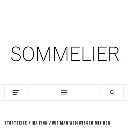
Zum
10. August 2026
Inhalt
springen
Facebook
Instagram
Pinterest
SOMM.Podcast
DIE INTERESSANTESTEN WEINKELLNER UNSERER
ZEIT
Primäres
Menü
STARTSEITE
INA FINN
WIE MAN WEINWISSEN MIT DER