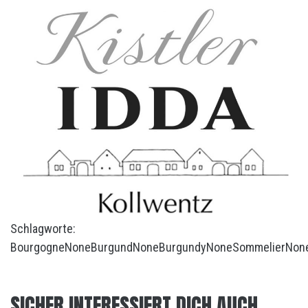
Schlagworte:
Bourgogne
None
Burgund
None
Burgundy
None
Sommelier
Non
SICHER INTERESSIERT DICH AUCH