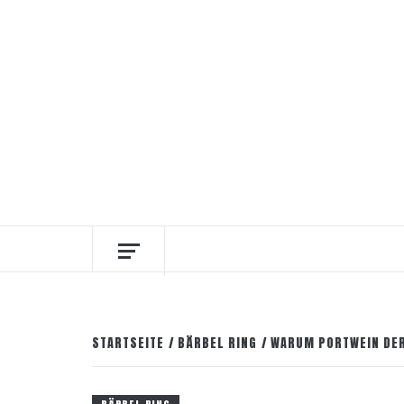
Zum
7. August 2026
Facebook
Instagram
Pinter
Inhalt
springen
DIE INTERESSANTESTEN WEINKELLNER
STARTSEITE
BÄRBEL RING
WARUM PORTWEIN DER