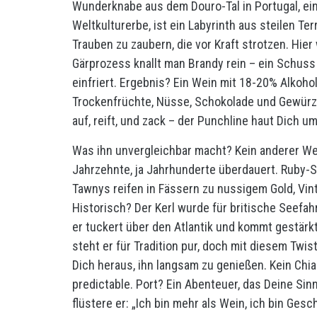
Wunderknabe aus dem Douro-Tal in Portugal, eine
Weltkulturerbe, ist ein Labyrinth aus steilen 
Trauben zu zaubern, die vor Kraft strotzen. Hier 
Gärprozess knallt man Brandy rein – ein Schuss
einfriert. Ergebnis? Ein Wein mit 18-20% Alkohol,
Trockenfrüchte, Nüsse, Schokolade und Gewürze 
auf, reift, und zack – der Punchline haut Dich um
Was ihn unvergleichbar macht? Kein anderer We
Jahrzehnte, ja Jahrhunderte überdauert. Ruby-St
Tawnys reifen in Fässern zu nussigem Gold, Vin
Historisch? Der Kerl wurde für britische Seefahre
er tuckert über den Atlantik und kommt gestärk
steht er für Tradition pur, doch mit diesem Twis
Dich heraus, ihn langsam zu genießen. Kein Chian
predictable. Port? Ein Abenteuer, das Deine Sin
flüstere er: „Ich bin mehr als Wein, ich bin Gesc