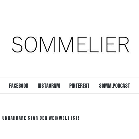
est
SOMM.Podcast
 UNSERER ZEIT
FACEBOOK
INSTAGRAM
PINTEREST
SOMM.PODCAST
 UNNAHBARE STAR DER WEINWELT IST!