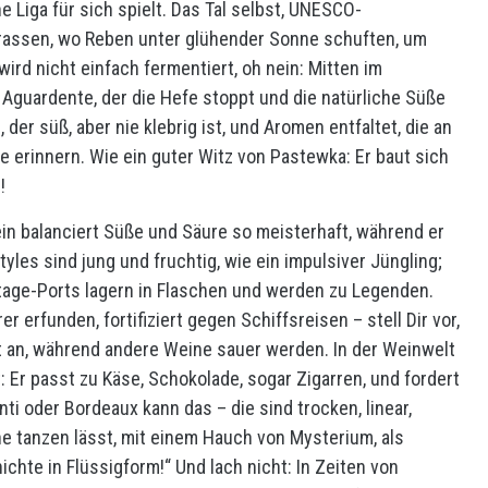
 Liga für sich spielt. Das Tal selbst, UNESCO-
Terrassen, wo Reben unter glühender Sonne schuften, um
wird nicht einfach fermentiert, oh nein: Mitten im
 Aguardente, der die Hefe stoppt und die natürliche Süße
 der süß, aber nie klebrig ist, und Aromen entfaltet, die an
erinnern. Wie ein guter Witz von Pastewka: Er baut sich
!
in balanciert Süße und Säure so meisterhaft, während er
yles sind jung und fruchtig, wie ein impulsiver Jüngling;
tage-Ports lagern in Flaschen und werden zu Legenden.
r erfunden, fortifiziert gegen Schiffsreisen – stell Dir vor,
t an, während andere Weine sauer werden. In der Weinwelt
t: Er passt zu Käse, Schokolade, sogar Zigarren, und fordert
ti oder Bordeaux kann das – die sind trocken, linear,
ne tanzen lässt, mit einem Hauch von Mysterium, als
hichte in Flüssigform!“ Und lach nicht: In Zeiten von