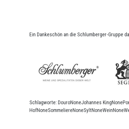
Ein Dankeschön an die Schlumberger-Gruppe daf
Schlagworte:
Douro
None
Johannes King
None
Po
Hof
None
Sommeliere
None
Sylt
None
Wein
None
We