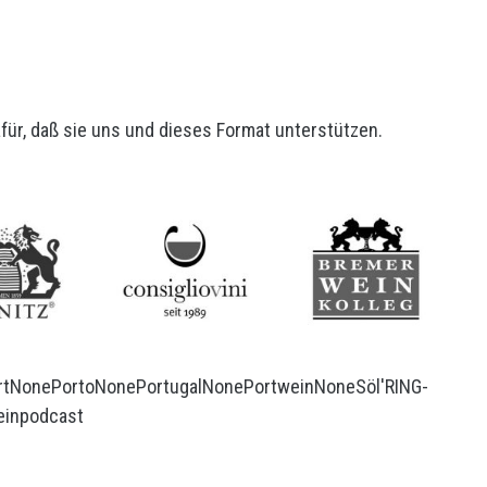
ür, daß sie uns und dieses Format unterstützen.
rt
None
Porto
None
Portugal
None
Portwein
None
Söl'RING-
inpodcast