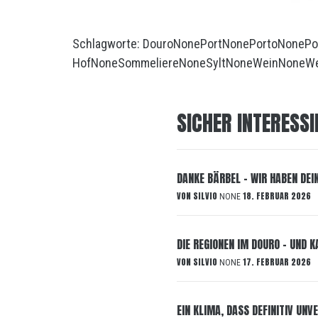
Schlagworte:
Douro
None
Port
None
Porto
None
Po
Hof
None
Sommeliere
None
Sylt
None
Wein
None
We
SICHER INTERESSI
DANKE BÄRBEL – WIR HABEN DEI
VON
SILVIO
18. FEBRUAR 2026
NONE
DIE REGIONEN IM DOURO – UND 
VON
SILVIO
17. FEBRUAR 2026
NONE
EIN KLIMA, DASS DEFINITIV UN