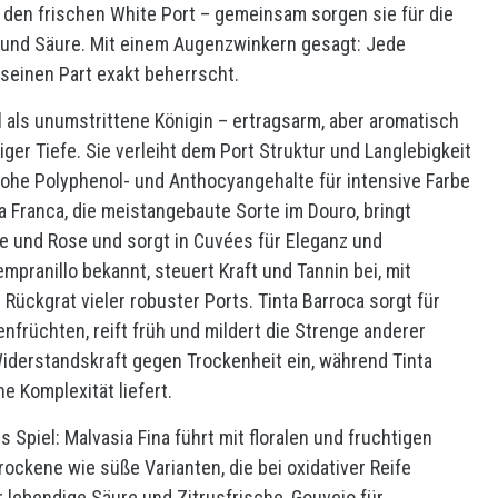
 den frischen White Port – gemeinsam sorgen sie für die
n und Säure. Mit einem Augenzwinkern gesagt: Jede
 seinen Part exakt beherrscht.
l als unumstrittene Königin – ertragsarm, aber aromatisch
ger Tiefe. Sie verleiht dem Port Struktur und Langlebigkeit
n hohe Polyphenol- und Anthocyangehalte für intensive Farbe
 Franca, die meistangebaute Sorte im Douro, bringt
 und Rose und sorgt in Cuvées für Eleganz und
empranillo bekannt, steuert Kraft und Tannin bei, mit
Rückgrat vieler robuster Ports. Tinta Barroca sorgt für
früchten, reift früh und mildert die Strenge anderer
Widerstandskraft gegen Trockenheit ein, während Tinta
e Komplexität liefert.
Spiel: Malvasia Fina führt mit floralen und fruchtigen
rockene wie süße Varianten, die bei oxidativer Reife
 lebendige Säure und Zitrusfrische, Gouveio für