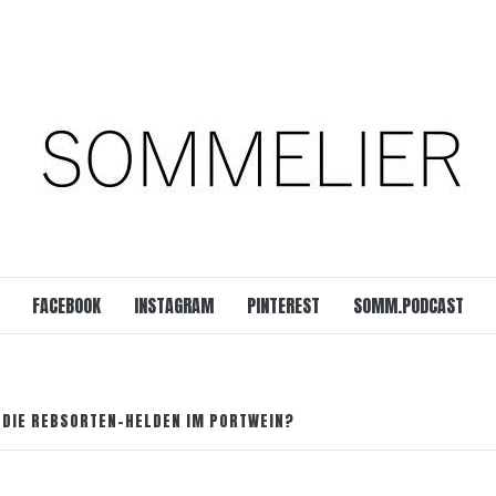
est
SOMM.Podcast
 UNSERER ZEIT
FACEBOOK
INSTAGRAM
PINTEREST
SOMM.PODCAST
H DIE REBSORTEN-HELDEN IM PORTWEIN?