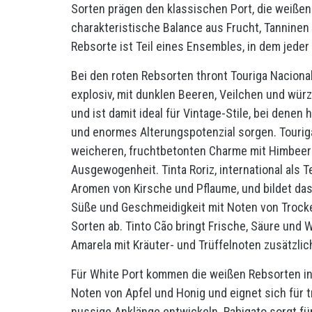
Sorten prägen den klassischen Port, die weißen
charakteristische Balance aus Frucht, Tannine
Rebsorte ist Teil eines Ensembles, in dem jeder
Bei den roten Rebsorten thront Touriga Naciona
explosiv, mit dunklen Beeren, Veilchen und würzi
und ist damit ideal für Vintage-Stile, bei dene
und enormes Alterungspotenzial sorgen. Touriga
weicheren, fruchtbetonten Charme mit Himbeere
Ausgewogenheit. Tinta Roriz, international als T
Aromen von Kirsche und Pflaume, und bildet das 
Süße und Geschmeidigkeit mit Noten von Trocken
Sorten ab. Tinto Cão bringt Frische, Säure und 
Amarela mit Kräuter- und Trüffelnoten zusätzlich
Für White Port kommen die weißen Rebsorten ins 
Noten von Apfel und Honig und eignet sich für t
nussige Anklänge entwickeln. Rabigato sorgt für