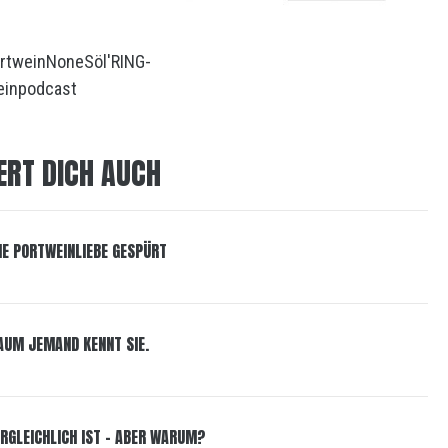
rtwein
None
Söl'RING-
inpodcast
ERT DICH AUCH
NE PORTWEINLIEBE GESPÜRT
KAUM JEMAND KENNT SIE.
VERGLEICHLICH IST – ABER WARUM?