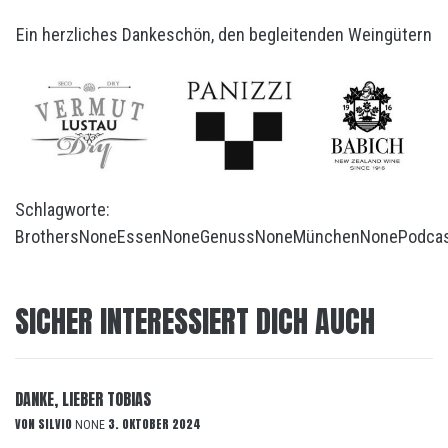
Ein herzliches Dankeschön, den begleitenden Weingütern
Schlagworte:
Brothers
None
Essen
None
Genuss
None
München
None
Podca
SICHER INTERESSIERT DICH AUCH
DANKE, LIEBER TOBIAS
VON
SILVIO
3. OKTOBER 2024
NONE