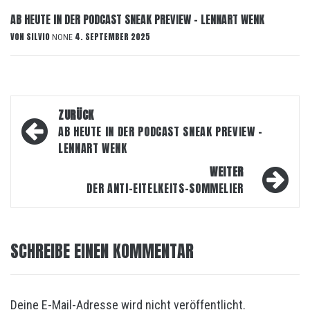
AB HEUTE IN DER PODCAST SNEAK PREVIEW – LENNART WENK
VON
SILVIO
4. SEPTEMBER 2025
NONE
Beitragsnavigation
ZURÜCK
AB HEUTE IN DER PODCAST SNEAK PREVIEW –
LENNART WENK
WEITER
DER ANTI-EITELKEITS-SOMMELIER
SCHREIBE EINEN KOMMENTAR
Deine E-Mail-Adresse wird nicht veröffentlicht.