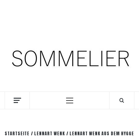
Zum
7. August 2026
Inhalt
springen
Facebook
Instagram
Pinterest
SOMM.Podcast
DIE INTERESSANTESTEN WEINKELLNER UNSERER
ZEIT
Primäres
Menü
STARTSEITE
LENNART WENK
LENNART WENK AUS DEM HYGGE