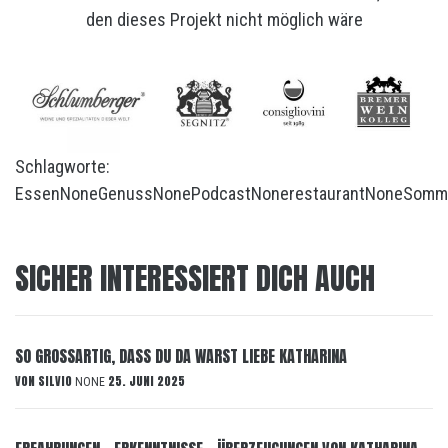
den dieses Projekt nicht möglich wäre
Schlagworte:
Essen
None
Genuss
None
Podcast
None
restaurant
None
Somm
SICHER INTERESSIERT DICH AUCH
SO GROSSARTIG, DASS DU DA WARST LIEBE KATHARINA
VON
SILVIO
25. JUNI 2025
NONE