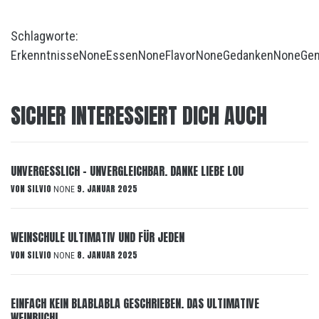
Schlagworte:
Erkenntnisse
None
Essen
None
Flavor
None
Gedanken
None
Ge
SICHER INTERESSIERT DICH AUCH
UNVERGESSLICH – UNVERGLEICHBAR. DANKE LIEBE LOU
VON
SILVIO
9. JANUAR 2025
NONE
WEINSCHULE ULTIMATIV UND FÜR JEDEN
VON
SILVIO
8. JANUAR 2025
NONE
EINFACH KEIN BLABLABLA GESCHRIEBEN. DAS ULTIMATIVE
WEINBUCH!