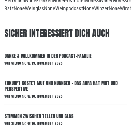
Herrmann
None
Franken
None
Posthotel
None
Silvaner
None
So
Bätz
None
Weinglas
None
Weinpodcast
None
Winzer
None
Wirs
SICHER INTERESSIERT DICH AUCH
DANKE & WILLKOMMEN IN DER PODCAST-FAMILIE
VON
SILVIO
19. NOVEMBER 2025
NONE
ZUKUNFT KOSTET MUT UND NUANCEN – DAS AURA HAT MUT UND
PERSPEKTIVE
VON
SILVIO
18. NOVEMBER 2025
NONE
STIMMEN ZWISCHEN TELLER UND GLAS
VON
SILVIO
16. NOVEMBER 2025
NONE