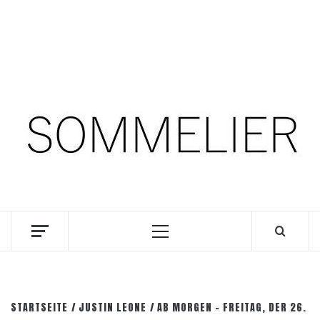
Zum
6. August 2026
Inhalt
springen
Facebook
Instagram
Pinterest
SOMM.Podcast
DIE INTERESSANTESTEN WEINKELLNER UNSERER
ZEIT
Primäres
Menü
STARTSEITE
JUSTIN LEONE
AB MORGEN – FREITAG, DER 26.