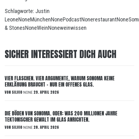
Schlagworte:
Justin
Leone
None
München
None
Podcast
None
restaurant
None
Som
& Stones
None
Wein
None
weinwissen
SICHER INTERESSIERT DICH AUCH
VIER FLASCHEN. VIER ARGUMENTE, WARUM SONOMA KEINE
ERKLÄRUNG BRAUCHT – NUR EIN OFFENES GLAS.
VON
SILVIO
29. APRIL 2026
NONE
DIE BÖDEN VON SONOMA. ODER: WAS 200 MILLIONEN JAHRE
TEKTONISCHER GEWALT IM GLAS ANRICHTEN.
VON
SILVIO
28. APRIL 2026
NONE