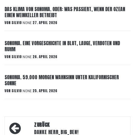
DAS KLIMA VON SONOMA. ODER: WAS PASSIERT, WENN DER OZEAN
EINEN WEINKELLER BETREIBT
VON
SILVIO
27. APRIL 2026
NONE
SONOMA. EINE VORGESCHICHTE IN BLUT, LAUGE, VERBOTEN UND
RUHM
VON
SILVIO
26. APRIL 2026
NONE
SONOMA. 59.000 MORGEN WAHNSINN UNTER KALIFORNISCHER
SONNE
VON
SILVIO
25. APRIL 2026
NONE
Beitragsnavigation
ZURÜCK
DANKE HERR_BIG_BEN!