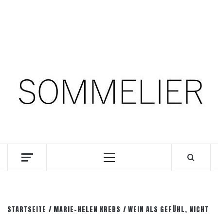
Zum
10. August 2026
Inhalt
springen
Facebook
Instagram
Pinterest
SOMM.Podcast
DIE INTERESSANTESTEN WEINKELLNER UNSERER
ZEIT
Primäres
Menü
STARTSEITE
MARIE-HELEN KREBS
WEIN ALS GEFÜHL, NICHT