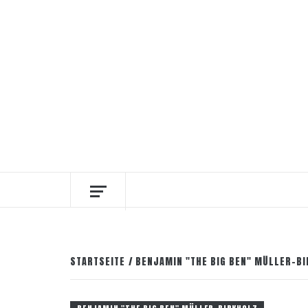
Zum
8. August 2026
Facebook
Instagram
Pinter
Inhalt
springen
DIE INTERESSANTESTEN WEINKELLNER
STARTSEITE
BENJAMIN "THE BIG BEN" MÜLLER-B