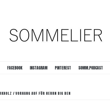
est
SOMM.Podcast
 UNSERER ZEIT
FACEBOOK
INSTAGRAM
PINTEREST
SOMM.PODCAST
IRKHOLZ
VORHANG AUF FÜR HERRN BIG BEN