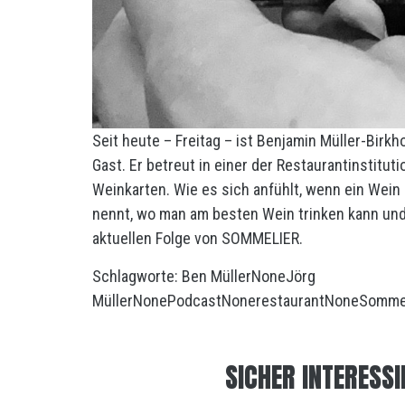
Seit heute – Freitag – ist Benjamin Müller-Birkh
Gast. Er betreut in einer der Restaurantinstitu
Weinkarten. Wie es sich anfühlt, wenn ein Wein
nennt, wo man am besten Wein trinken kann und
aktuellen Folge von SOMMELIER.
Schlagworte:
Ben Müller
None
Jörg
Müller
None
Podcast
None
restaurant
None
Somme
SICHER INTERESSI