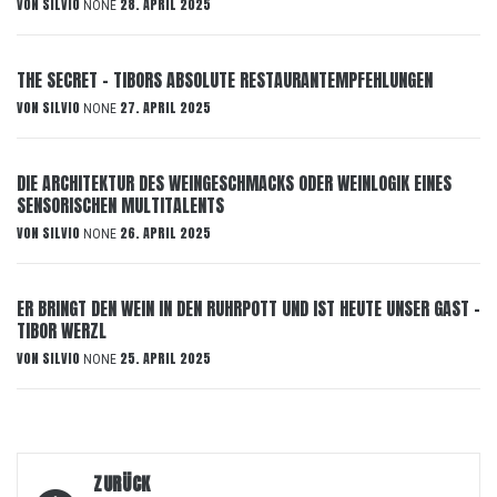
VON
SILVIO
28. APRIL 2025
NONE
THE SECRET – TIBORS ABSOLUTE RESTAURANTEMPFEHLUNGEN
VON
SILVIO
27. APRIL 2025
NONE
DIE ARCHITEKTUR DES WEINGESCHMACKS ODER WEINLOGIK EINES
SENSORISCHEN MULTITALENTS
VON
SILVIO
26. APRIL 2025
NONE
ER BRINGT DEN WEIN IN DEN RUHRPOTT UND IST HEUTE UNSER GAST –
TIBOR WERZL
VON
SILVIO
25. APRIL 2025
NONE
Beitragsnavigation
ZURÜCK