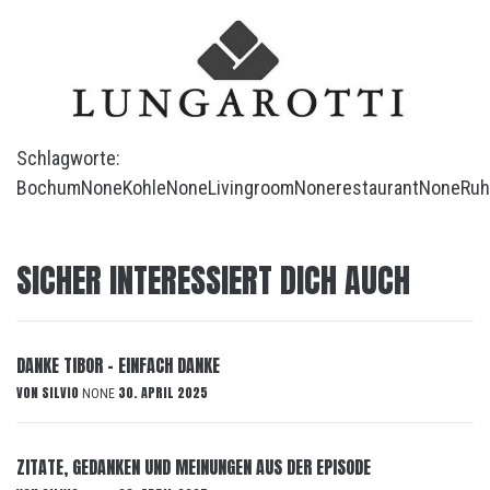
Schlagworte:
Bochum
None
Kohle
None
Livingroom
None
restaurant
None
Ruh
SICHER INTERESSIERT DICH AUCH
DANKE TIBOR – EINFACH DANKE
VON
SILVIO
30. APRIL 2025
NONE
ZITATE, GEDANKEN UND MEINUNGEN AUS DER EPISODE