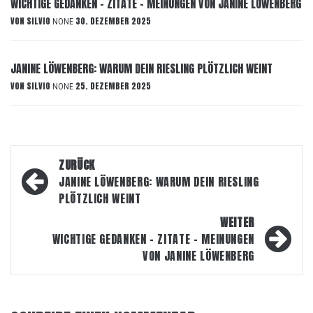
WICHTIGE GEDANKEN – ZITATE – MEINUNGEN VON JANINE LÖWENBERG
VON
SILVIO
30. DEZEMBER 2025
NONE
JANINE LÖWENBERG: WARUM DEIN RIESLING PLÖTZLICH WEINT
VON
SILVIO
25. DEZEMBER 2025
NONE
Beitragsnavigation
ZURÜCK
JANINE LÖWENBERG: WARUM DEIN RIESLING
PLÖTZLICH WEINT
WEITER
WICHTIGE GEDANKEN – ZITATE – MEINUNGEN
VON JANINE LÖWENBERG