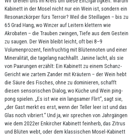
Wir drehen uns im Kreis um diese Einzigartigkeit: Warum
Kabinett in der Mosel nicht nur ein Wein ist, sondern ein
Resonanzkörper fürs Terroir? Weil die Steillagen – bis zu
65 Grad Hang, wo Winzer auf Leitern klettern wie
Akrobaten – die Trauben zwingen, Tiefe aus dem Gestein
zu saugen. Der Wein bleibt leicht, oft bei 8–9
Volumenprozent, feinfruchtig mit Blütennoten und einer
Mineralität, die tagelang nachhallt. Janine lacht, als sie
von Paarungen erzählt: Ein Kabinett zu einem Schanz-
Gericht wie zartem Zander mit Kräutern – der Wein hebt
die Säure des Fisches, ohne zu dominieren, schafft
diesen sensorischen Dialog, wo Küche und Wein ping-
pong spielen. „Es ist wie ein langsamer Flirt“, sagt sie,
„der Gast merkt es erst, wenn der Teller leer ist und das
Glas noch vibriert.“ Und ja, wir sprechen von Jahrgängen
wie dem 2022er Enkircher Kabinett feinherb, das Zitrus
und Blüten webt, oder dem klassischen Mosel-Kabinett